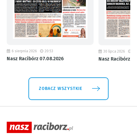
6 sierpnia 2026
20:53
30 lipca 2026
18
Nasz Racibórz 07.08.2026
Nasz Racibórz 31
ZOBACZ WSZYSTKIE