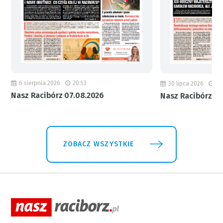
6 sierpnia 2026
20:53
30 lipca 2026
18
Nasz Racibórz 07.08.2026
Nasz Racibórz 31
ZOBACZ WSZYSTKIE