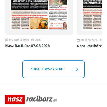
6 sierpnia 2026
20:53
30 lipca 2026
18
Nasz Racibórz 07.08.2026
Nasz Racibórz 31
ZOBACZ WSZYSTKIE