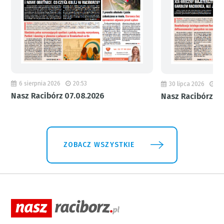
6 sierpnia 2026
20:53
30 lipca 2026
18
Nasz Racibórz 07.08.2026
Nasz Racibórz 31
ZOBACZ WSZYSTKIE