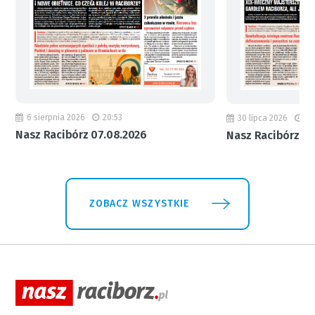
6 sierpnia 2026
20:53
30 lipca 2026
18
Nasz Racibórz 07.08.2026
Nasz Racibórz 31
ZOBACZ WSZYSTKIE