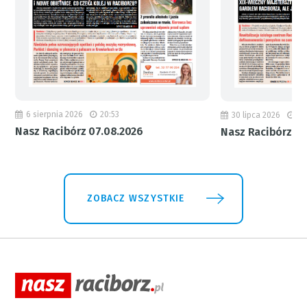
6 sierpnia 2026
20:53
30 lipca 2026
18
Nasz Racibórz 07.08.2026
Nasz Racibórz 31
ZOBACZ WSZYSTKIE