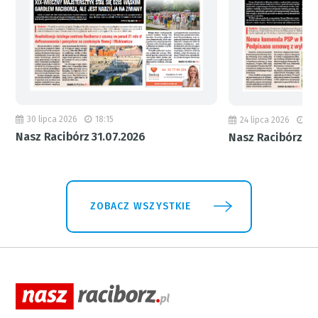
30 lipca 2026
18:15
24 lipca 2026
11
Nasz Racibórz 31.07.2026
Nasz Racibórz 24
ZOBACZ WSZYSTKIE