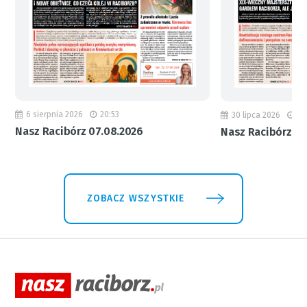
6 sierpnia 2026
20:53
30 lipca 2026
18
Nasz Racibórz 07.08.2026
Nasz Racibórz 31
ZOBACZ WSZYSTKIE