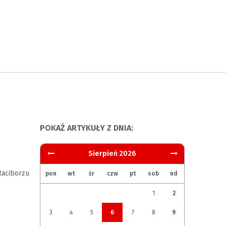
POKAŻ ARTYKUŁY Z DNIA:
Sierpień 2026
aciborzu
pon
wt
śr
czw
pt
sob
nd
1
2
3
4
5
6
7
8
9