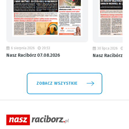
6 sierpnia 2026
20:53
30 lipca 2026
18
Nasz Racibórz 07.08.2026
Nasz Racibórz 31
ZOBACZ WSZYSTKIE