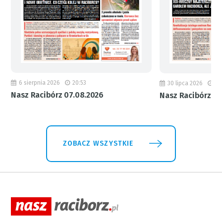
6 sierpnia 2026
20:53
30 lipca 2026
18
Nasz Racibórz 07.08.2026
Nasz Racibórz 31
ZOBACZ WSZYSTKIE