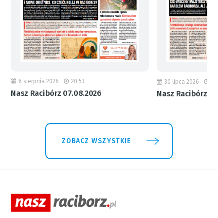
6 sierpnia 2026
20:53
30 lipca 2026
18
Nasz Racibórz 07.08.2026
Nasz Racibórz 31
ZOBACZ WSZYSTKIE