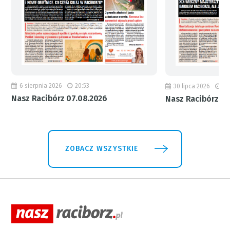
6 sierpnia 2026
20:53
30 lipca 2026
18
Nasz Racibórz 07.08.2026
Nasz Racibórz 31
ZOBACZ WSZYSTKIE