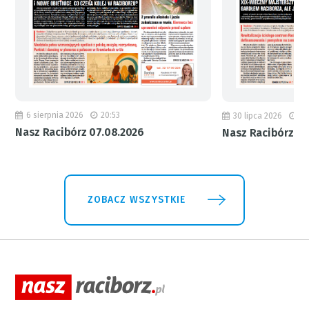
6 sierpnia 2026
20:53
30 lipca 2026
18
Nasz Racibórz 07.08.2026
Nasz Racibórz 31
ZOBACZ WSZYSTKIE