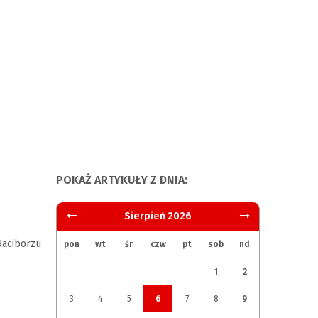
POKAŻ ARTYKUŁY Z DNIA:
Sierpień 2026
aciborzu
pon
wt
śr
czw
pt
sob
nd
1
2
3
4
5
6
7
8
9