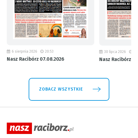
6 sierpnia 2026
20:53
30 lipca 2026
18
Nasz Racibórz 07.08.2026
Nasz Racibórz 31
ZOBACZ WSZYSTKIE