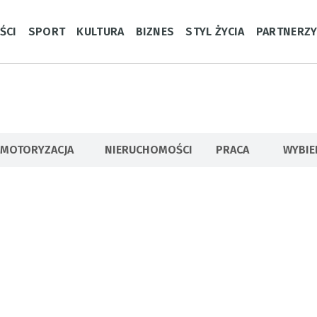
ŚCI
SPORT
KULTURA
BIZNES
STYL ŻYCIA
PARTNERZ
MOTORYZACJA
NIERUCHOMOŚCI
PRACA
WYBI