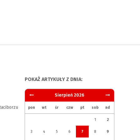
POKAŻ ARTYKUŁY Z DNIA:
Sierpień 2026
aciborzu
pon
wt
śr
czw
pt
sob
nd
1
2
3
4
5
6
7
8
9