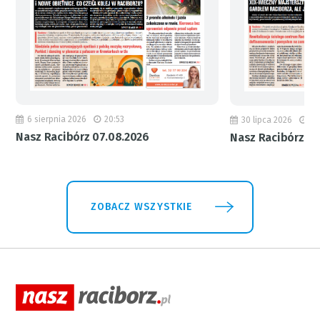
6 sierpnia 2026
20:53
30 lipca 2026
18
Nasz Racibórz 07.08.2026
Nasz Racibórz 31
ZOBACZ WSZYSTKIE