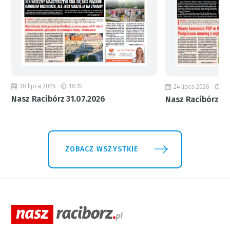
30 lipca 2026
18:15
24 lipca 2026
11
Nasz Racibórz 31.07.2026
Nasz Racibórz 24
ZOBACZ WSZYSTKIE