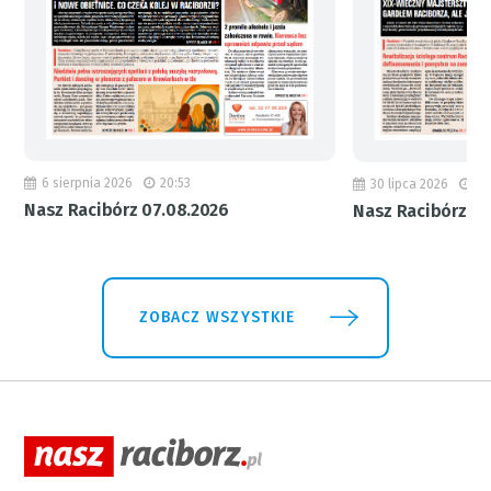
6 sierpnia 2026
20:53
30 lipca 2026
18
Nasz Racibórz 07.08.2026
Nasz Racibórz 31
ZOBACZ WSZYSTKIE