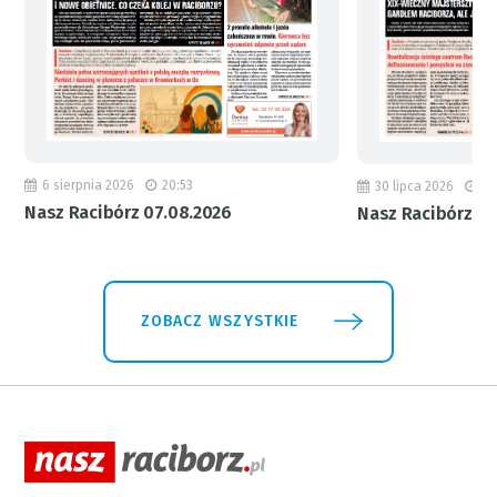
6 sierpnia 2026
20:53
30 lipca 2026
18
Nasz Racibórz 07.08.2026
Nasz Racibórz 31
ZOBACZ WSZYSTKIE