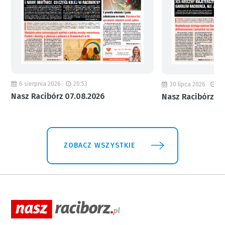
6 sierpnia 2026
20:53
30 lipca 2026
18
Nasz Racibórz 07.08.2026
Nasz Racibórz 31
ZOBACZ WSZYSTKIE