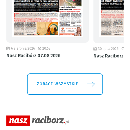
6 sierpnia 2026
20:53
30 lipca 2026
18
Nasz Racibórz 07.08.2026
Nasz Racibórz 31
ZOBACZ WSZYSTKIE