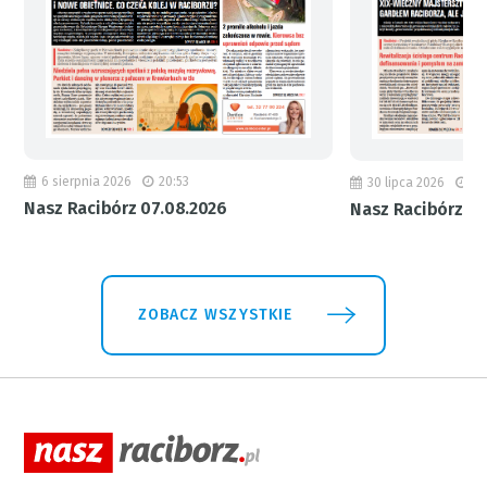
6 sierpnia 2026
20:53
30 lipca 2026
18
Nasz Racibórz 07.08.2026
Nasz Racibórz 31
ZOBACZ WSZYSTKIE