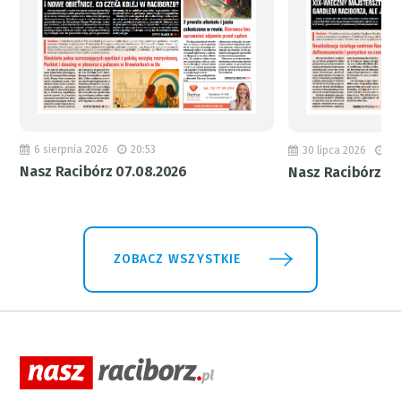
6 sierpnia 2026
20:53
30 lipca 2026
18
Nasz Racibórz 07.08.2026
Nasz Racibórz 31
ZOBACZ WSZYSTKIE