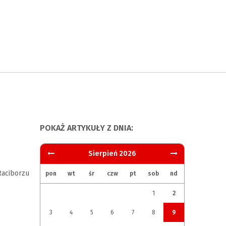
POKAŻ ARTYKUŁY Z DNIA:
Sierpień 2026
aciborzu
pon
wt
śr
czw
pt
sob
nd
1
2
3
4
5
6
7
8
9