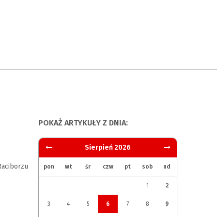
POKAŻ ARTYKUŁY Z DNIA:
Sierpień 2026
aciborzu
pon
wt
śr
czw
pt
sob
nd
1
2
3
4
5
6
7
8
9