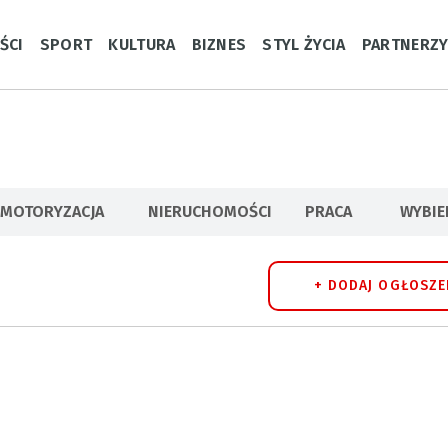
ŚCI
SPORT
KULTURA
BIZNES
STYL ŻYCIA
PARTNERZ
MOTORYZACJA
NIERUCHOMOŚCI
PRACA
WYBI
+ DODAJ OGŁOSZE