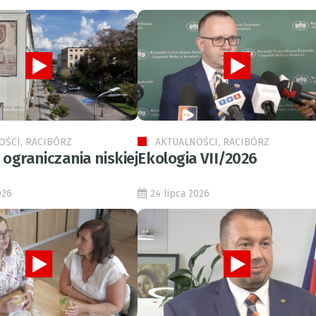
OŚCI, RACIBÓRZ
AKTUALNOŚCI, RACIBÓRZ
ograniczania niskiej
Ekologia VII/2026
026
24 lipca 2026