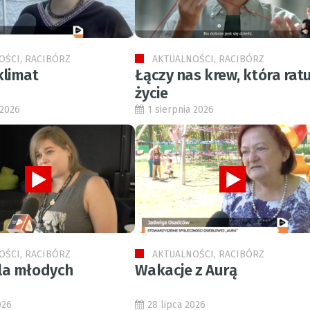
OŚCI, RACIBÓRZ
AKTUALNOŚCI, RACIBÓRZ
klimat
Łączy nas krew, która ratu
życie
 2026
1 sierpnia 2026
OŚCI, RACIBÓRZ
AKTUALNOŚCI, RACIBÓRZ
la młodych
Wakacje z Aurą
026
28 lipca 2026