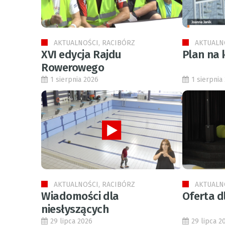
AKTUALNOŚCI, RACIBÓRZ
AKTUALN
XVI edycja Rajdu
Plan na 
Rowerowego
1 sierpnia 2026
1 sierpnia
AKTUALNOŚCI, RACIBÓRZ
AKTUALN
Wiadomości dla
Oferta d
niesłyszących
29 lipca 2026
29 lipca 2