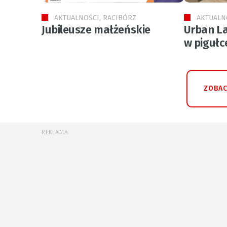
AKTUALNOŚCI, RACIBÓRZ
AKTUALN
Jubileusze małżeńskie
Urban La
w pigułc
ZOBAC
REKLAMA