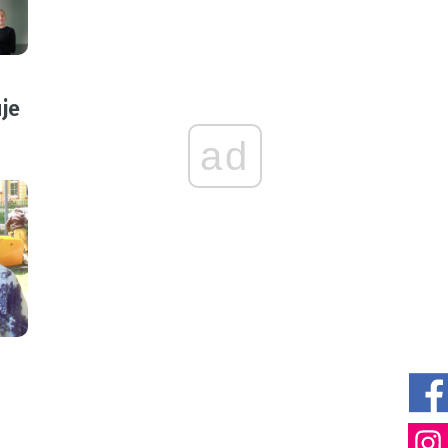
je
ad