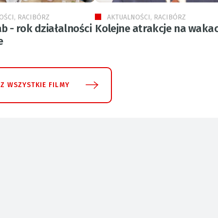
OŚCI, RACIBÓRZ
AKTUALNOŚCI, RACIBÓRZ
b - rok działalności
Kolejne atrakcje na wakac
e
Z WSZYSTKIE FILMY