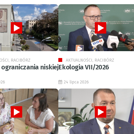
OŚCI, RACIBÓRZ
AKTUALNOŚCI, RACIBÓRZ
ograniczania niskiej
Ekologia VII/2026
026
24 lipca 2026