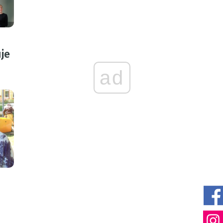
je
ad