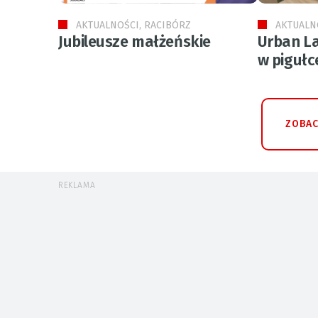
AKTUALNOŚCI, RACIBÓRZ
AKTUALN
Jubileusze małżeńskie
Urban La
w pigułc
ZOBAC
REKLAMA