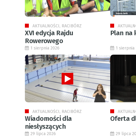
AKTUALNOŚCI, RACIBÓRZ
AKTUALN
XVI edycja Rajdu
Plan na 
Rowerowego
1 sierpnia 2026
1 sierpnia
AKTUALNOŚCI, RACIBÓRZ
AKTUALN
Wiadomości dla
Oferta d
niesłyszących
29 lipca 2026
29 lipca 2