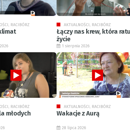
OŚCI, RACIBÓRZ
AKTUALNOŚCI, RACIBÓRZ
klimat
Łączy nas krew, która ratu
życie
 2026
1 sierpnia 2026
OŚCI, RACIBÓRZ
AKTUALNOŚCI, RACIBÓRZ
la młodych
Wakacje z Aurą
026
28 lipca 2026