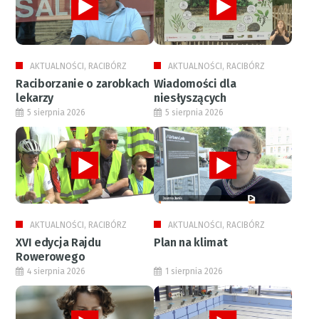
AKTUALNOŚCI, RACIBÓRZ
AKTUALNOŚCI, RACIBÓRZ
Raciborzanie o zarobkach
Wiadomości dla
lekarzy
niesłyszących
5 sierpnia 2026
5 sierpnia 2026
AKTUALNOŚCI, RACIBÓRZ
AKTUALNOŚCI, RACIBÓRZ
XVI edycja Rajdu
Plan na klimat
Rowerowego
4 sierpnia 2026
1 sierpnia 2026