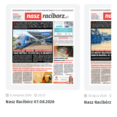
6 sierpnia 2026
20:53
30 lipca 2026
18
Nasz Racibórz 07.08.2026
Nasz Racibórz 31