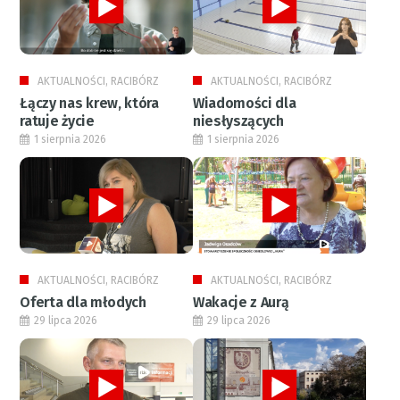
AKTUALNOŚCI, RACIBÓRZ
AKTUALNOŚCI, RACIBÓRZ
Łączy nas krew, która
Wiadomości dla
ratuje życie
niesłyszących
1 sierpnia 2026
1 sierpnia 2026
AKTUALNOŚCI, RACIBÓRZ
AKTUALNOŚCI, RACIBÓRZ
Oferta dla młodych
Wakacje z Aurą
29 lipca 2026
29 lipca 2026