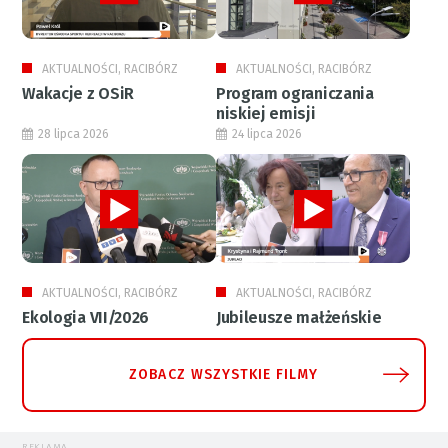
AKTUALNOŚCI, RACIBÓRZ
AKTUALNOŚCI, RACIBÓRZ
Wakacje z OSiR
Program ograniczania
niskiej emisji
28 lipca 2026
24 lipca 2026
AKTUALNOŚCI, RACIBÓRZ
AKTUALNOŚCI, RACIBÓRZ
Ekologia VII/2026
Jubileusze małżeńskie
ZOBACZ WSZYSTKIE FILMY
REKLAMA