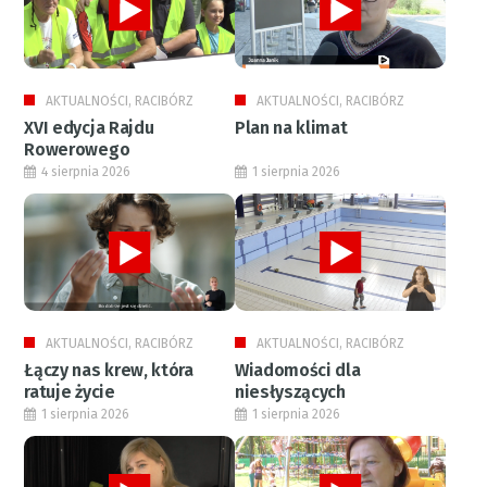
AKTUALNOŚCI, RACIBÓRZ
AKTUALNOŚCI, RACIBÓRZ
XVI edycja Rajdu
Plan na klimat
Rowerowego
4 sierpnia 2026
1 sierpnia 2026
AKTUALNOŚCI, RACIBÓRZ
AKTUALNOŚCI, RACIBÓRZ
Łączy nas krew, która
Wiadomości dla
ratuje życie
niesłyszących
1 sierpnia 2026
1 sierpnia 2026