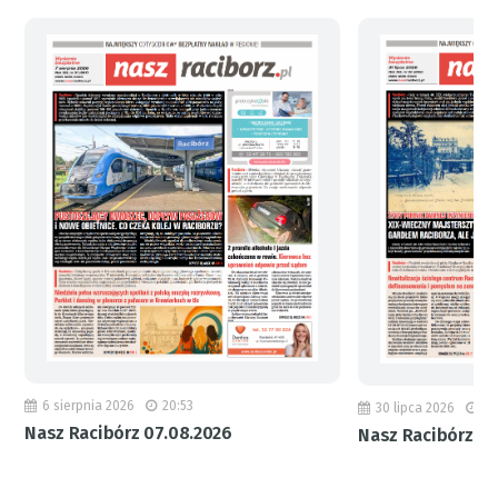
6 sierpnia 2026
20:53
30 lipca 2026
18
Nasz Racibórz 07.08.2026
Nasz Racibórz 31