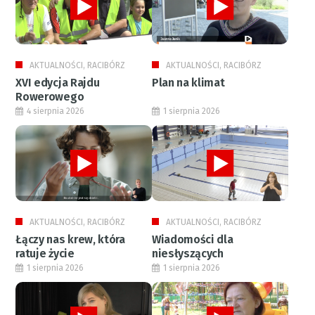
AKTUALNOŚCI, RACIBÓRZ
AKTUALNOŚCI, RACIBÓRZ
XVI edycja Rajdu
Plan na klimat
Rowerowego
4 sierpnia 2026
1 sierpnia 2026
AKTUALNOŚCI, RACIBÓRZ
AKTUALNOŚCI, RACIBÓRZ
Łączy nas krew, która
Wiadomości dla
ratuje życie
niesłyszących
1 sierpnia 2026
1 sierpnia 2026