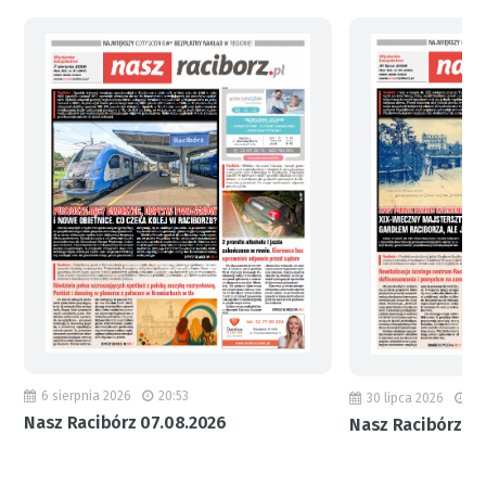
6 sierpnia 2026
20:53
30 lipca 2026
18
Nasz Racibórz 07.08.2026
Nasz Racibórz 31