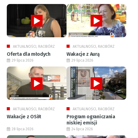
AKTUALNOŚCI, RACIBÓRZ
AKTUALNOŚCI, RACIBÓRZ
Oferta dla młodych
Wakacje z Aurą
29 lipca 2026
29 lipca 2026
AKTUALNOŚCI, RACIBÓRZ
AKTUALNOŚCI, RACIBÓRZ
Wakacje z OSiR
Program ograniczania
niskiej emisji
28 lipca 2026
24 lipca 2026