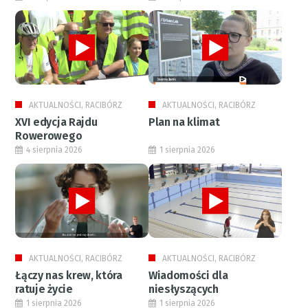
AKTUALNOŚCI, RACIBÓRZ
AKTUALNOŚCI, RACIBÓRZ
XVI edycja Rajdu
Plan na klimat
Rowerowego
4 sierpnia 2026
1 sierpnia 2026
AKTUALNOŚCI, RACIBÓRZ
AKTUALNOŚCI, RACIBÓRZ
Łączy nas krew, która
Wiadomości dla
ratuje życie
niesłyszących
1 sierpnia 2026
1 sierpnia 2026