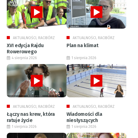
AKTUALNOŚCI, RACIBÓRZ
AKTUALNOŚCI, RACIBÓRZ
XVI edycja Rajdu
Plan na klimat
Rowerowego
4 sierpnia 2026
1 sierpnia 2026
AKTUALNOŚCI, RACIBÓRZ
AKTUALNOŚCI, RACIBÓRZ
Łączy nas krew, która
Wiadomości dla
ratuje życie
niesłyszących
1 sierpnia 2026
1 sierpnia 2026