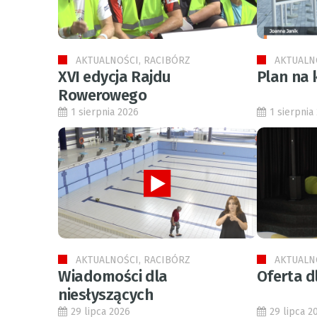
AKTUALNOŚCI, RACIBÓRZ
AKTUALN
XVI edycja Rajdu
Plan na 
Rowerowego
1 sierpnia 2026
1 sierpnia
AKTUALNOŚCI, RACIBÓRZ
AKTUALN
Wiadomości dla
Oferta d
niesłyszących
29 lipca 2026
29 lipca 2