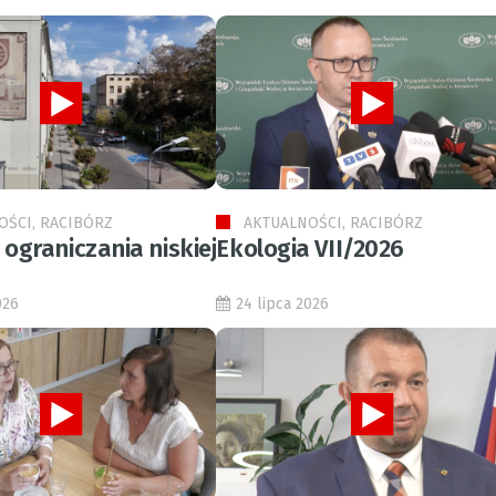
OŚCI, RACIBÓRZ
AKTUALNOŚCI, RACIBÓRZ
ograniczania niskiej
Ekologia VII/2026
026
24 lipca 2026