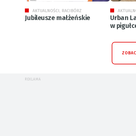
AKTUALNOŚCI, RACIBÓRZ
AKTUALN
Jubileusze małżeńskie
Urban La
w pigułc
ZOBAC
REKLAMA