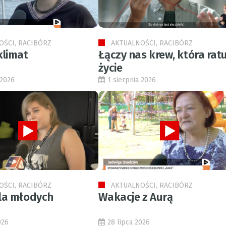
OŚCI, RACIBÓRZ
AKTUALNOŚCI, RACIBÓRZ
klimat
Łączy nas krew, która ratu
życie
 2026
1 sierpnia 2026
OŚCI, RACIBÓRZ
AKTUALNOŚCI, RACIBÓRZ
la młodych
Wakacje z Aurą
026
28 lipca 2026