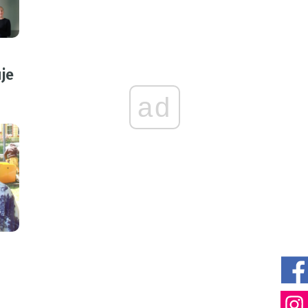
je
ad