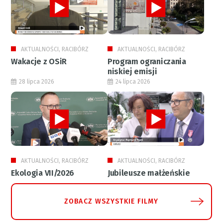
AKTUALNOŚCI, RACIBÓRZ
AKTUALNOŚCI, RACIBÓRZ
Wakacje z OSiR
Program ograniczania
niskiej emisji
28 lipca 2026
24 lipca 2026
AKTUALNOŚCI, RACIBÓRZ
AKTUALNOŚCI, RACIBÓRZ
Ekologia VII/2026
Jubileusze małżeńskie
ZOBACZ WSZYSTKIE FILMY