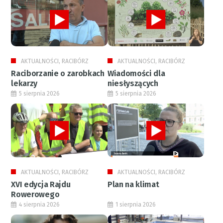
AKTUALNOŚCI, RACIBÓRZ
AKTUALNOŚCI, RACIBÓRZ
Raciborzanie o zarobkach
Wiadomości dla
lekarzy
niesłyszących
5 sierpnia 2026
5 sierpnia 2026
AKTUALNOŚCI, RACIBÓRZ
AKTUALNOŚCI, RACIBÓRZ
XVI edycja Rajdu
Plan na klimat
Rowerowego
4 sierpnia 2026
1 sierpnia 2026