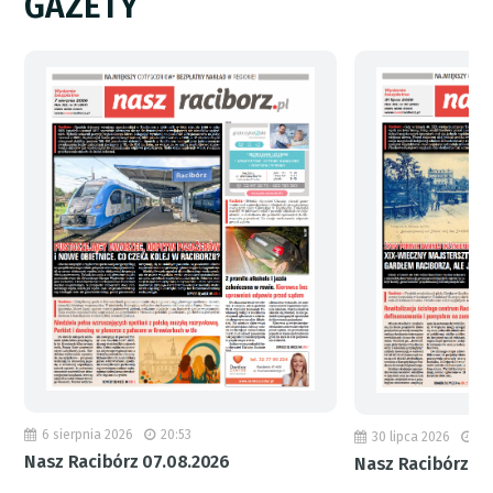
GAZETY
6 sierpnia 2026
20:53
30 lipca 2026
18
Nasz Racibórz 07.08.2026
Nasz Racibórz 31