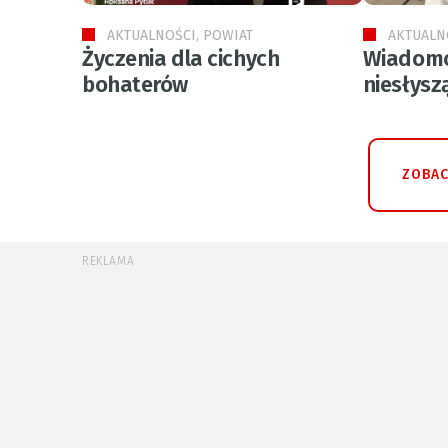
AKTUALNOŚCI, POWIAT
AKTUALN
Życzenia dla cichych
Wiadomo
bohaterów
niesłysz
ZOBAC
REKLAMA