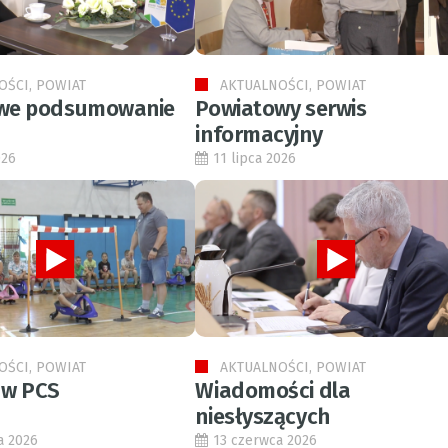
OŚCI, POWIAT
AKTUALNOŚCI, POWIAT
we podsumowanie
Powiatowy serwis
informacyjny
026
11 lipca 2026
OŚCI, POWIAT
AKTUALNOŚCI, POWIAT
 w PCS
Wiadomości dla
niesłyszących
a 2026
13 czerwca 2026