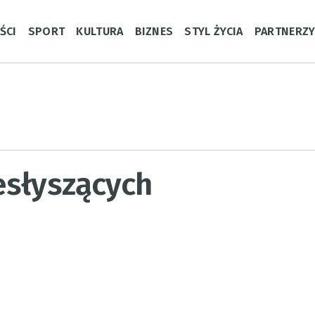
ŚCI
SPORT
KULTURA
BIZNES
STYL ŻYCIA
PARTNERZ
esłyszących