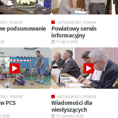
OŚCI, POWIAT
AKTUALNOŚCI, POWIAT
we podsumowanie
Powiatowy serwis
informacyjny
026
11 lipca 2026
OŚCI, POWIAT
AKTUALNOŚCI, POWIAT
 w PCS
Wiadomości dla
niesłyszących
a 2026
13 czerwca 2026