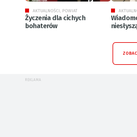
AKTUALNOŚCI, POWIAT
AKTUALN
Życzenia dla cichych
Wiadomo
bohaterów
niesłysz
ZOBAC
REKLAMA