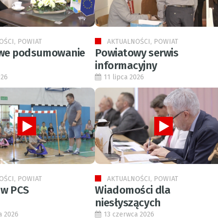
OŚCI, POWIAT
AKTUALNOŚCI, POWIAT
we podsumowanie
Powiatowy serwis
informacyjny
026
11 lipca 2026
OŚCI, POWIAT
AKTUALNOŚCI, POWIAT
 w PCS
Wiadomości dla
niesłyszących
a 2026
13 czerwca 2026