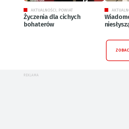
AKTUALNOŚCI, POWIAT
AKTUALN
Życzenia dla cichych
Wiadomo
bohaterów
niesłysz
ZOBAC
REKLAMA