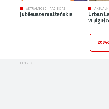
AKTUALNOŚCI, RACIBÓRZ
AKTUALN
Jubileusze małżeńskie
Urban La
w pigułc
ZOBAC
REKLAMA