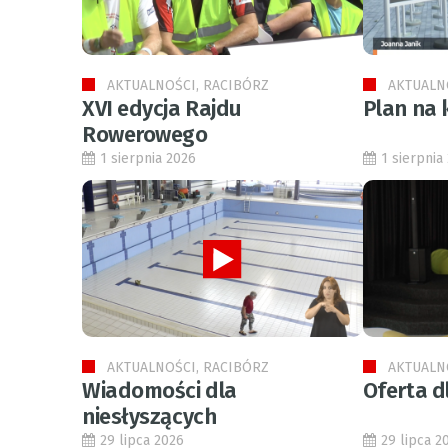
AKTUALNOŚCI, RACIBÓRZ
AKTUALN
XVI edycja Rajdu
Plan na 
Rowerowego
1 sierpnia 2026
1 sierpnia
AKTUALNOŚCI, RACIBÓRZ
AKTUALN
Wiadomości dla
Oferta d
niesłyszących
29 lipca 2026
29 lipca 2