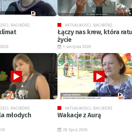
OŚCI, RACIBÓRZ
AKTUALNOŚCI, RACIBÓRZ
klimat
Łączy nas krew, która ratu
życie
 2026
1 sierpnia 2026
OŚCI, RACIBÓRZ
AKTUALNOŚCI, RACIBÓRZ
la młodych
Wakacje z Aurą
026
28 lipca 2026