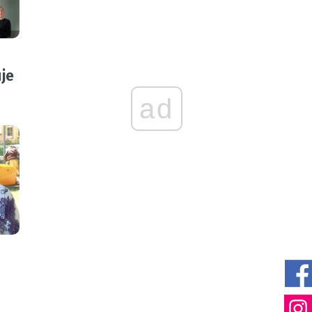
je
ad