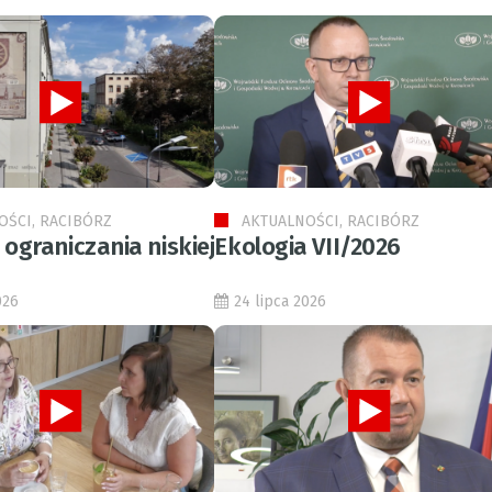
OŚCI, RACIBÓRZ
AKTUALNOŚCI, RACIBÓRZ
ograniczania niskiej
Ekologia VII/2026
026
24 lipca 2026