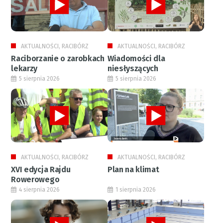
AKTUALNOŚCI, RACIBÓRZ
AKTUALNOŚCI, RACIBÓRZ
Raciborzanie o zarobkach
Wiadomości dla
lekarzy
niesłyszących
5 sierpnia 2026
5 sierpnia 2026
AKTUALNOŚCI, RACIBÓRZ
AKTUALNOŚCI, RACIBÓRZ
XVI edycja Rajdu
Plan na klimat
Rowerowego
4 sierpnia 2026
1 sierpnia 2026