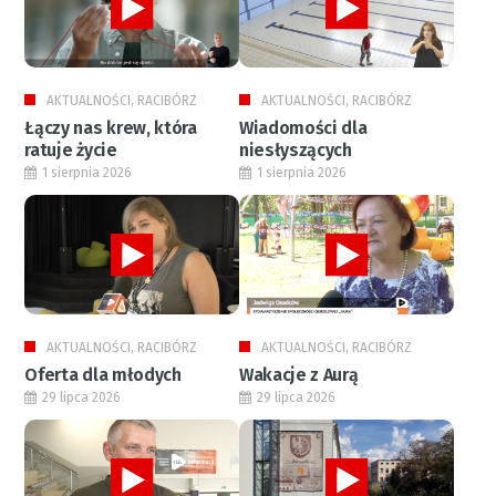
AKTUALNOŚCI, RACIBÓRZ
AKTUALNOŚCI, RACIBÓRZ
Łączy nas krew, która
Wiadomości dla
ratuje życie
niesłyszących
1 sierpnia 2026
1 sierpnia 2026
AKTUALNOŚCI, RACIBÓRZ
AKTUALNOŚCI, RACIBÓRZ
Oferta dla młodych
Wakacje z Aurą
29 lipca 2026
29 lipca 2026