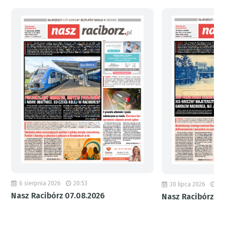
6 sierpnia 2026
20:53
30 lipca 2026
18
Nasz Racibórz 07.08.2026
Nasz Racibórz 31