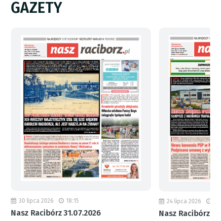
GAZETY
30 lipca 2026
18:15
24 lipca 2026
11
Nasz Racibórz 31.07.2026
Nasz Racibórz 24