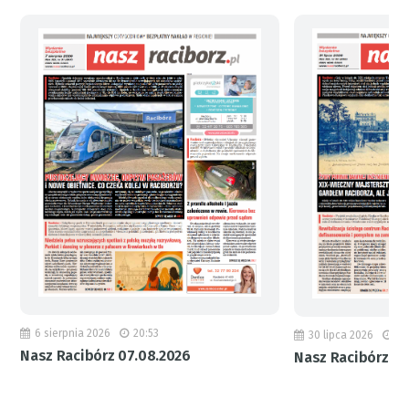
6 sierpnia 2026
20:53
30 lipca 2026
18
Nasz Racibórz 07.08.2026
Nasz Racibórz 31