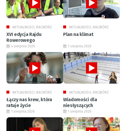
AKTUALNOŚCI, RACIBÓRZ
AKTUALNOŚCI, RACIBÓRZ
XVI edycja Rajdu
Plan na klimat
Rowerowego
4 sierpnia 2026
1 sierpnia 2026
AKTUALNOŚCI, RACIBÓRZ
AKTUALNOŚCI, RACIBÓRZ
Łączy nas krew, która
Wiadomości dla
ratuje życie
niesłyszących
1 sierpnia 2026
1 sierpnia 2026