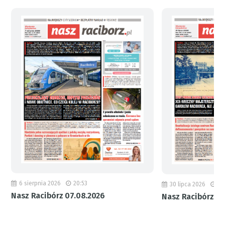
6 sierpnia 2026
20:53
30 lipca 2026
18
Nasz Racibórz 07.08.2026
Nasz Racibórz 31