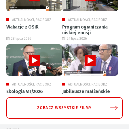
AKTUALNOŚCI, RACIBÓRZ
AKTUALNOŚCI, RACIBÓRZ
Wakacje z OSiR
Program ograniczania
niskiej emisji
28 lipca 2026
24 lipca 2026
AKTUALNOŚCI, RACIBÓRZ
AKTUALNOŚCI, RACIBÓRZ
Ekologia VII/2026
Jubileusze małżeńskie
ZOBACZ WSZYSTKIE FILMY
REKLAMA