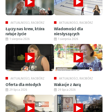
AKTUALNOŚCI, RACIBÓRZ
AKTUALNOŚCI, RACIBÓRZ
Łączy nas krew, która
Wiadomości dla
ratuje życie
niesłyszących
1 sierpnia 2026
1 sierpnia 2026
AKTUALNOŚCI, RACIBÓRZ
AKTUALNOŚCI, RACIBÓRZ
Oferta dla młodych
Wakacje z Aurą
29 lipca 2026
29 lipca 2026