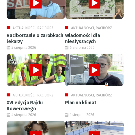
AKTUALNOŚCI, RACIBÓRZ
AKTUALNOŚCI, RACIBÓRZ
Raciborzanie o zarobkach
Wiadomości dla
lekarzy
niesłyszących
5 sierpnia 2026
5 sierpnia 2026
AKTUALNOŚCI, RACIBÓRZ
AKTUALNOŚCI, RACIBÓRZ
XVI edycja Rajdu
Plan na klimat
Rowerowego
4 sierpnia 2026
1 sierpnia 2026