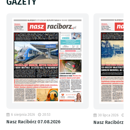
GAZETY
6 sierpnia 2026
20:53
30 lipca 2026
18
Nasz Racibórz 07.08.2026
Nasz Racibórz 31