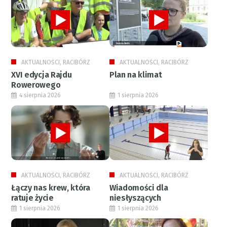
AKTUALNOŚCI, RACIBÓRZ
AKTUALNOŚCI, RACIBÓRZ
XVI edycja Rajdu
Plan na klimat
Rowerowego
4 sierpnia 2026
1 sierpnia 2026
AKTUALNOŚCI, RACIBÓRZ
AKTUALNOŚCI, RACIBÓRZ
Łączy nas krew, która
Wiadomości dla
ratuje życie
niesłyszących
1 sierpnia 2026
1 sierpnia 2026