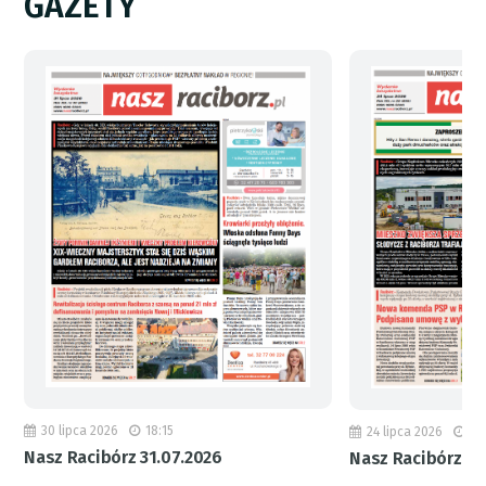
GAZETY
30 lipca 2026
18:15
24 lipca 2026
11
Nasz Racibórz 31.07.2026
Nasz Racibórz 24