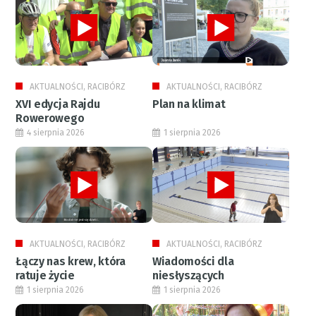
AKTUALNOŚCI, RACIBÓRZ
AKTUALNOŚCI, RACIBÓRZ
XVI edycja Rajdu
Plan na klimat
Rowerowego
4 sierpnia 2026
1 sierpnia 2026
AKTUALNOŚCI, RACIBÓRZ
AKTUALNOŚCI, RACIBÓRZ
Łączy nas krew, która
Wiadomości dla
ratuje życie
niesłyszących
1 sierpnia 2026
1 sierpnia 2026