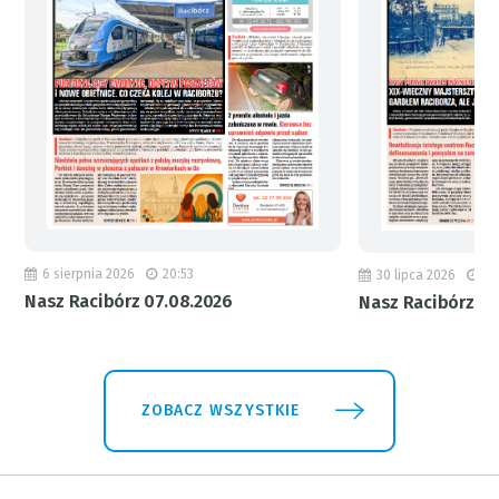
6 sierpnia 2026
20:53
30 lipca 2026
18
Nasz Racibórz 07.08.2026
Nasz Racibórz 31
ZOBACZ WSZYSTKIE