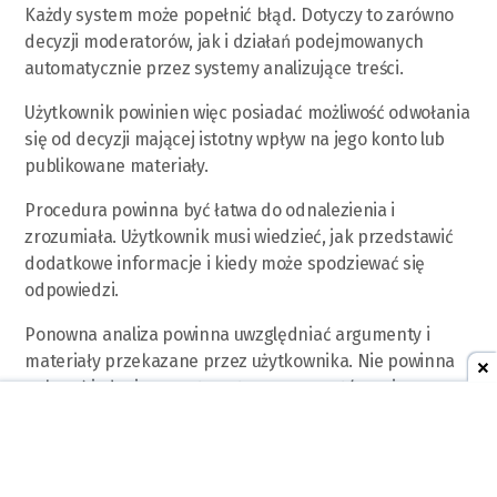
Każdy system może popełnić błąd. Dotyczy to zarówno
decyzji moderatorów, jak i działań podejmowanych
automatycznie przez systemy analizujące treści.
Użytkownik powinien więc posiadać możliwość odwołania
się od decyzji mającej istotny wpływ na jego konto lub
publikowane materiały.
Procedura powinna być łatwa do odnalezienia i
zrozumiała. Użytkownik musi wiedzieć, jak przedstawić
dodatkowe informacje i kiedy może spodziewać się
odpowiedzi.
Ponowna analiza powinna uwzględniać argumenty i
materiały przekazane przez użytkownika. Nie powinna
polegać jedynie na automatycznym powtórzeniu
wcześniejszej decyzji.
W przypadku złożonych spraw warto, aby odwołanie
zostało ocenione przez inną osobę lub bardziej