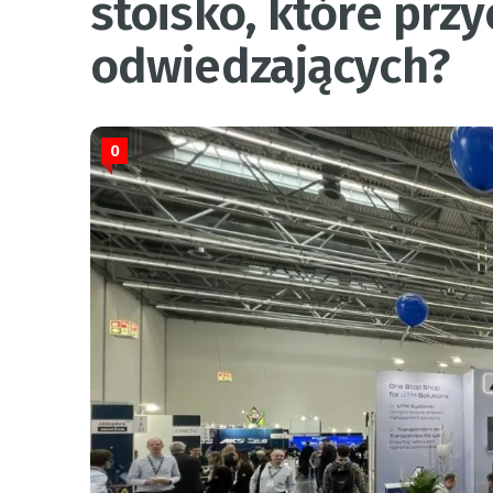
stoisko, które prz
odwiedzających?
0