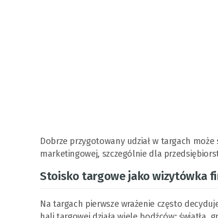
Dobrze przygotowany udział w targach może s
marketingowej, szczególnie dla przedsiębiors
Stoisko targowe jako wizytówka f
Na targach pierwsze wrażenie często decyduj
hali targowej działa wiele bodźców: światła, g