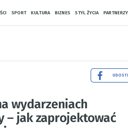
ŚCI
SPORT
KULTURA
BIZNES
STYL ŻYCIA
PARTNERZ
UDOSTĘ
 na wydarzeniach
y – jak zaprojektować