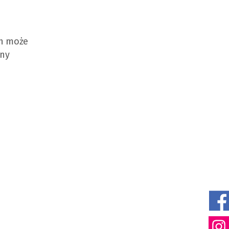
ch może
lny