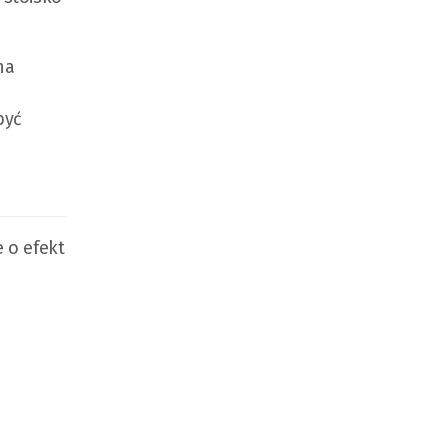
na
być
 o efekt