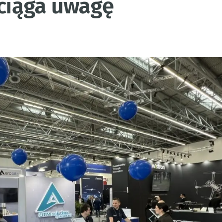
yciąga uwagę