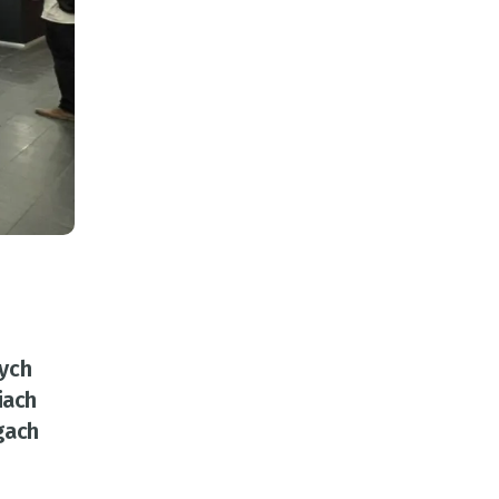
nych
iach
gach