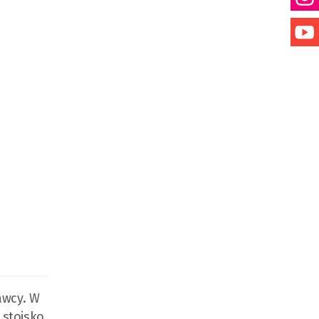
awcy. W
 stoisko