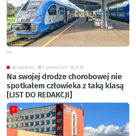
RED.
5 sierpnia 2026
13:26
AKTUALNOŚCI
Na swojej drodze chorobowej nie
spotkałem człowieka z taką klasą
[LIST DO REDAKCJI]
1