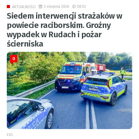
5 sierpnia 2026
08:52
AKTUALNOŚCI
Siedem interwencji strażaków w
powiecie raciborskim. Groźny
wypadek w Rudach i pożar
ścierniska
0
RED.