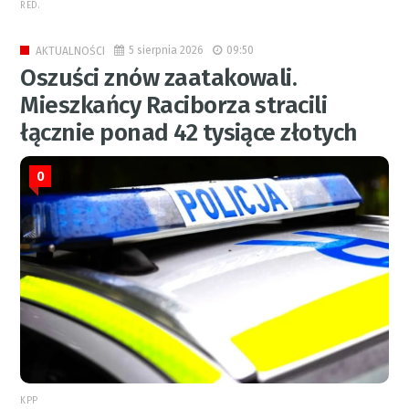
RED.
5 sierpnia 2026
09:50
AKTUALNOŚCI
Oszuści znów zaatakowali.
Mieszkańcy Raciborza stracili
łącznie ponad 42 tysiące złotych
0
KPP