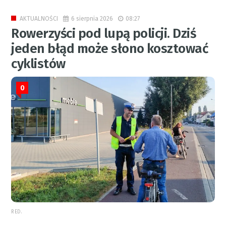
6 sierpnia 2026
08:27
AKTUALNOŚCI
Rowerzyści pod lupą policji. Dziś
jeden błąd może słono kosztować
cyklistów
0
RED.