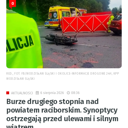
0
RED., FOT. FB/WODZISŁAW ŚLĄSKI I OKOLICE-INFORMACJE DROGOWE 24H, KPP
WODZISŁAW ŚLĄSKI
6 sierpnia 2026
08:36
AKTUALNOŚCI
Burze drugiego stopnia nad
powiatem raciborskim. Synoptycy
ostrzegają przed ulewami i silnym
wiatrem