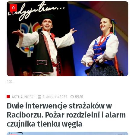
0
RED.
6 sierpnia 2026
09:51
AKTUALNOŚCI
Dwie interwencje strażaków w
Raciborzu. Pożar rozdzielni i alarm
czujnika tlenku węgla