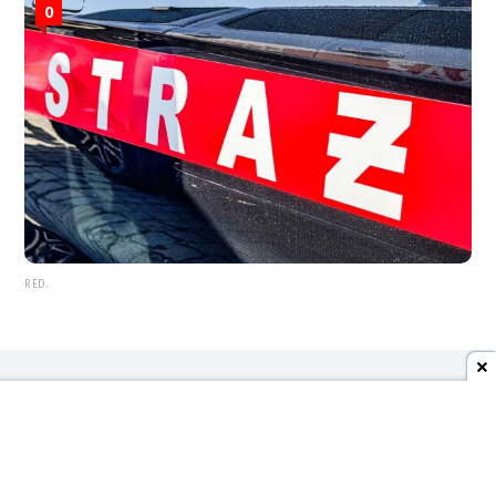
0
RED.
REKLAMA