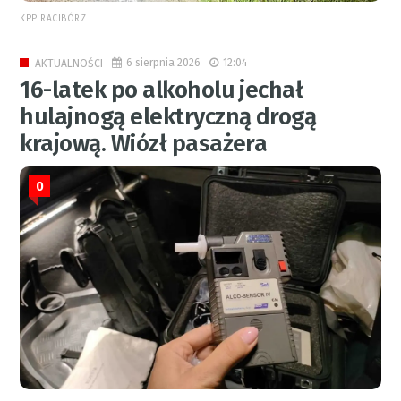
KPP RACIBÓRZ
6 sierpnia 2026
12:04
AKTUALNOŚCI
16-latek po alkoholu jechał
hulajnogą elektryczną drogą
krajową. Wiózł pasażera
0