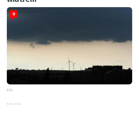
0
RED.
REKLAMA